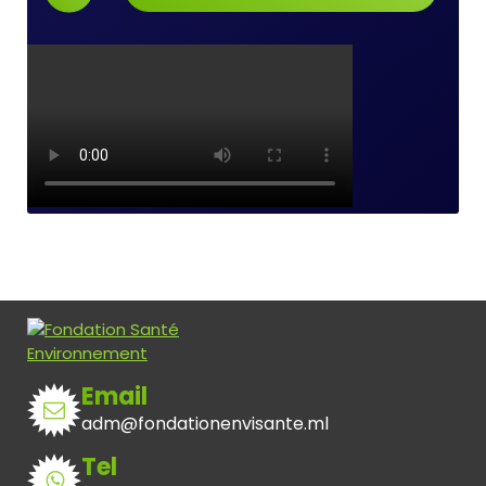
Email
adm@fondationenvisante.ml
Tel