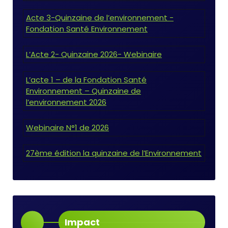
Acte 3-Quinzaine de l’environnement -
Fondation Santé Environnement
L’Acte 2- Quinzaine 2026- Webinaire
L’acte 1 – de la Fondation Santé
Environnement – Quinzaine de
l’environnement 2026
Webinaire N°1 de 2026
27ème édition la quinzaine de l’Environnement
Impact