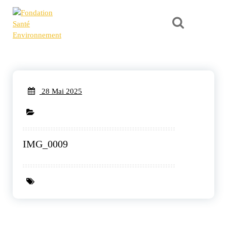
Fondation
Air, Eau, Sol
"Ensemble
Santé
préservons
Environne
l'héritage
commun"
28 Mai 2025
ment
IMG_0009