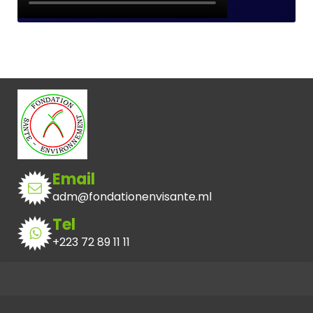
Email
adm@fondationenvisante.ml
Tel
+223 72 89 11 11