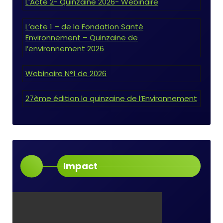
L’Acte 2- Quinzaine 2026- Webinaire
L’acte 1 – de la Fondation Santé
Environnement – Quinzaine de
l’environnement 2026
Webinaire N°1 de 2026
27ème édition la quinzaine de l’Environnement
Impact