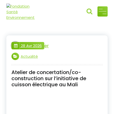
Fondati
Air, Eau, Sol
"Ensemble
on
préservons
Santé
l'héritage
webmaster
commun"
28 Avr 2026
Environ
nement
Actualité
Atelier de concertation/co-
construction sur l’initiative de
cuisson électrique au Mali