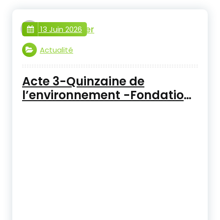
webmaster
13 Juin 2026
Actualité
Acte 3-Quinzaine de
l’environnement -Fondation
Santé Environnement