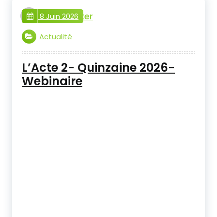
webmaster
8 Juin 2026
Actualité
L’Acte 2- Quinzaine 2026-
Webinaire