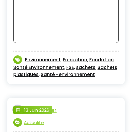
Environnement
Fondation
Fondation
,
,
Santé Environnement
FSE
sachets
Sachets
,
,
,
plastiques
Santé -environnement
,
webmaster
13 Juin 2026
Actualité