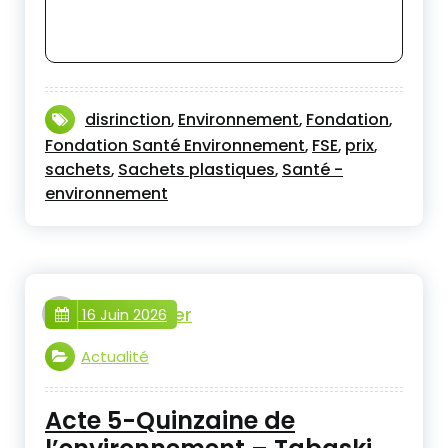
disrinction
Environnement
Fondation
,
,
,
Fondation Santé Environnement
FSE
prix
,
,
,
sachets
Sachets plastiques
Santé -
,
,
environnement
webmaster
16 Juin 2026
Actualité
Acte 5-Quinzaine de