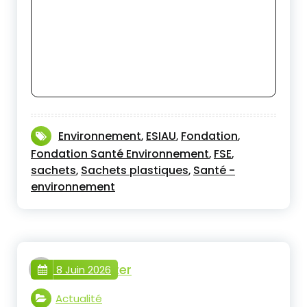
Environnement
ESIAU
Fondation
,
,
,
Fondation Santé Environnement
FSE
,
,
sachets
Sachets plastiques
Santé -
,
,
environnement
webmaster
8 Juin 2026
Actualité