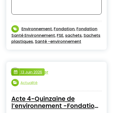
Environnement
Fondation
Fondation
,
,
Santé Environnement
FSE
sachets
Sachets
,
,
,
plastiques
Santé -environnement
,
webmaster
13 Juin 2026
Actualité
Acte 4-Quinzaine de
l’environnement -Fondation
Santé Environnement