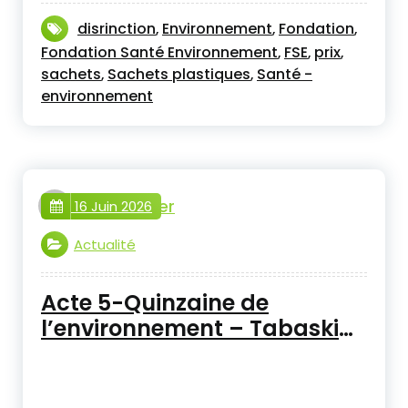
disrinction
Environnement
Fondation
,
,
,
Fondation Santé Environnement
FSE
prix
,
,
,
sachets
Sachets plastiques
Santé -
,
,
environnement
webmaster
16 Juin 2026
Actualité
Acte 5-Quinzaine de
l’environnement – Tabaski
Ecolo 2026