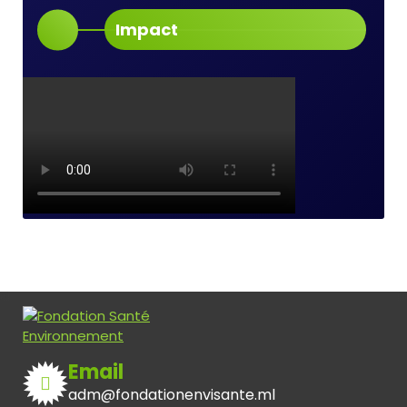
Impact
Email
adm@fondationenvisante.ml