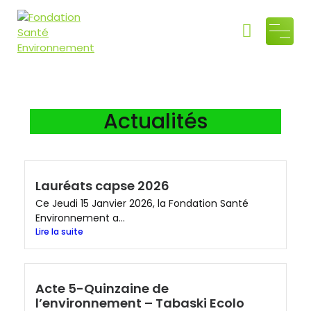
Fondati
Air, Eau, Sol
"Ensemble
on
préservons
Santé
l'héritage
Actualités
commun"
Environ
nement
Lauréats capse 2026
Ce Jeudi 15 Janvier 2026, la Fondation Santé
Environnement a...
Lire la suite
Acte 5-Quinzaine de
l’environnement – Tabaski Ecolo