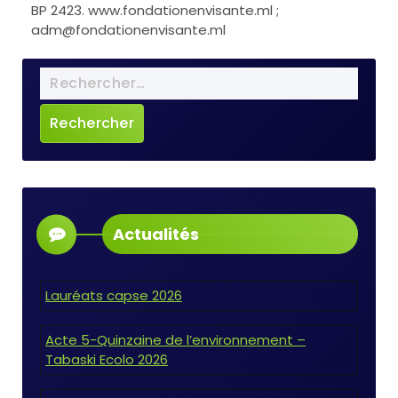
BP 2423. www.fondationenvisante.ml ;
adm@fondationenvisante.ml
Nous écrire
Actualités
Lauréats capse 2026
Acte 5-Quinzaine de l’environnement –
Tabaski Ecolo 2026