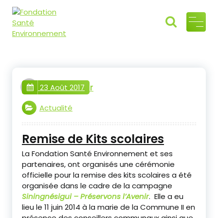
Fondati
Air, Eau, Sol
"Ensemble
on
préservons
Santé
l'héritage
webmaster
commun"
23 Août 2017
Environ
nement
Actualité
Remise de Kits scolaires
La Fondation Santé Environnement et ses
partenaires, ont organisés une cérémonie
officielle pour la remise des kits scolaires a été
organisée dans le cadre de la campagne
Siningnésigui – Préservons l’Avenir
. Elle a eu
lieu le 11 juin 2014 à la marie de la Commune II en
présence des conseillers communaux ainsi que