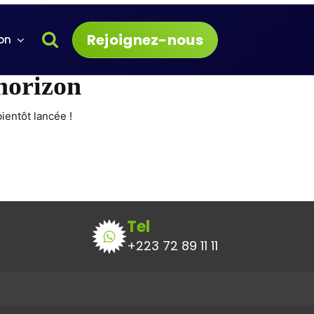
Rejoignez-nous
on
’horizon
ientôt lancée !
Tel
+223 72 89 11 11