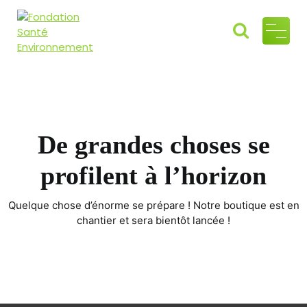
Fondati
Air, Eau, Sol
"Ensemble
on
préservons
Santé
l'héritage
commun"
Environ
De grandes choses se
nement
profilent à l’horizon
Quelque chose d’énorme se prépare ! Notre boutique est en
chantier et sera bientôt lancée !