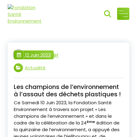
Fondati
Air, Eau, Sol
"Ensemble
on
préservons
Santé
l'héritage
webmaster
commun"
12 Juin 2023
Environ
nement
Actualité
Les champions de l’environnement
à l’assaut des déchets plastiques !
Ce Samedi 10 Juin 2023, la Fondation Santé
Environnement à travers son projet « Les
champions de l’environnement » et dans le
ème
cadre de la célébration de la 24
édition de
la quinzaine de l’environnement, a appuyé des
jeunes volontaires de Djelibougou et de