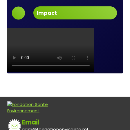
Impact
Email
adm@fondationenvisante.ml